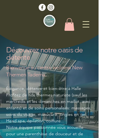
Découvrez notre oasis de
détente
Bienvenue au centre wellness New
Thermen Tadema,
Élégance, détente et bien-être à Halle
Profitez de nos thermes naturiste (sauf les
mercredis et les dimanches en maillot, avec
enfants) et de soins personalisés: massages,
soins du visage, manucure, ongles en gel,
Head spa, épilation, coiffure...
Notre équipe passionnée vous accueille
pour une parenthèse de douceur et de