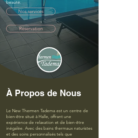
beauté.
Nos services
Réservation
À Propos de Nous
Le New Thermen Tadema est un centre de
bien-être situé à Halle, offrant une
expérience de relaxation et de bien-être
inégalée. Avec des bains thermaux naturistes
et des soins personnalisés tels que