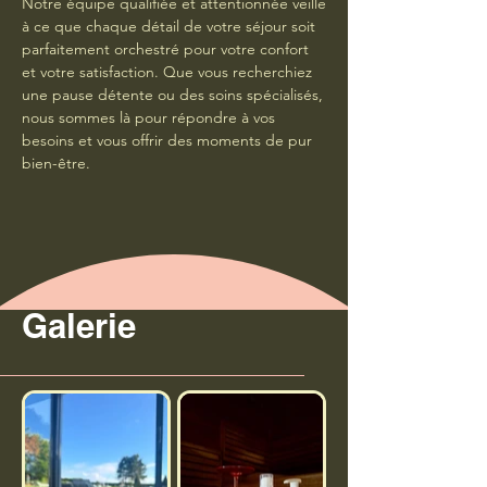
Notre équipe qualifiée et attentionnée veille
à ce que chaque détail de votre séjour soit
parfaitement orchestré pour votre confort
et votre satisfaction. Que vous recherchiez
une pause détente ou des soins spécialisés,
nous sommes là pour répondre à vos
besoins et vous offrir des moments de pur
bien-être.
Galerie