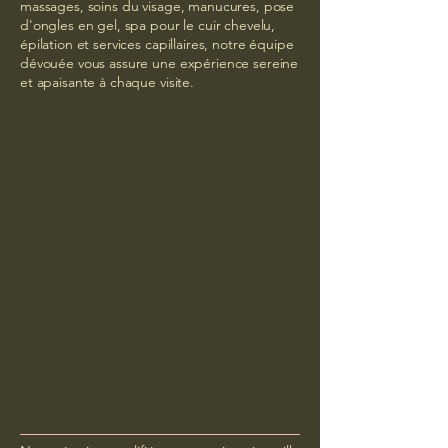
massages, soins du visage, manucures, pose
d'ongles en gel, spa pour le cuir chevelu,
épilation et services capillaires, notre équipe
dévouée vous assure une expérience sereine
et apaisante à chaque visite.