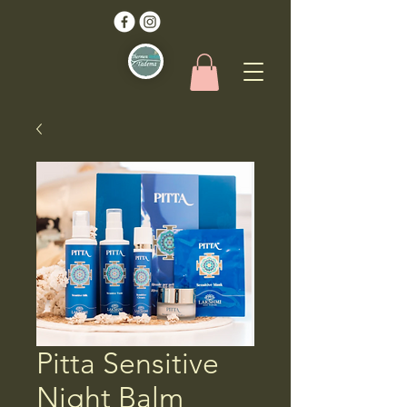
Pitta Sensitive
Night Balm