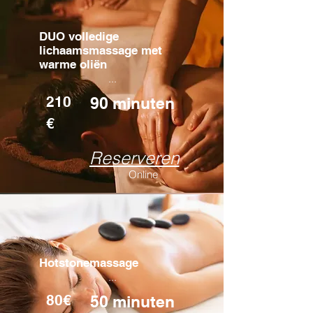
DUO volledige
lichaamsmassage met
warme oliën
...
210
90 minuten
€
Reserveren
Online
Hotstonemassage
...
80€
50 minuten