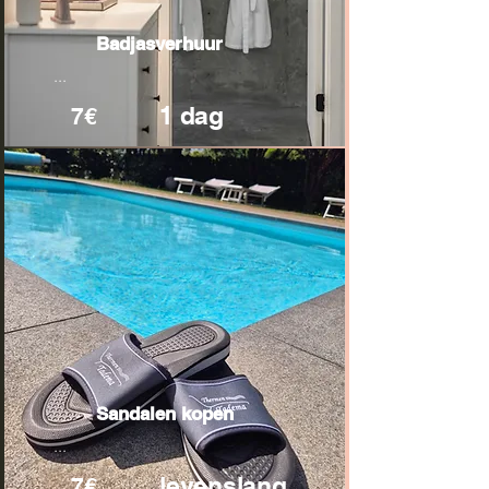
Badjasverhuur
...
1 dag
7€
Sandalen kopen
...
levenslang
7€