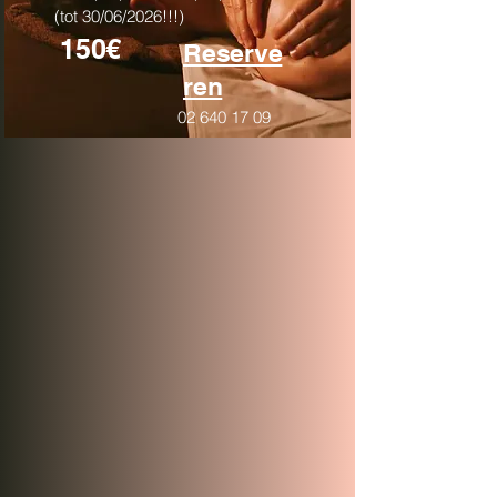
(tot 30/06/2026!!!)
150€
Reserve
ren
02 640 17 09