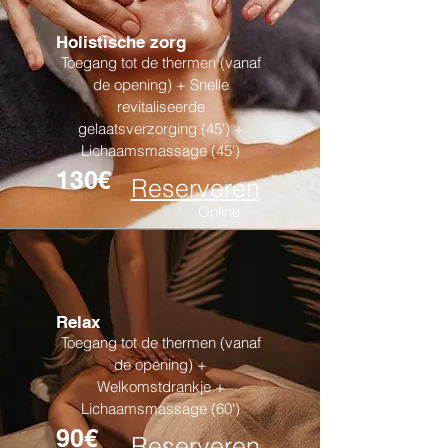
Holistische zorg
Toegang tot de thermen (vanaf
de opening) + Snelle
revitaliseerde
gelaatsverzorging (45') +
Lichaamsmassage (45')
130€
Reserveren
Online
Relax
Toegang tot de thermen (vanaf
de opening) +
Welkomstdrankje +
Lichaamsmassage (60')
90€
Reserveren