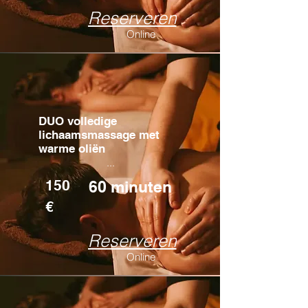
Reserveren
Online
DUO volledige
lichaamsmassage met
warme oliën
...
150
60 minuten
€
Reserveren
Online