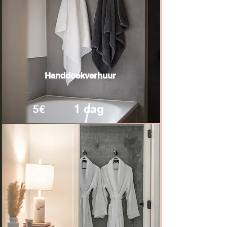
Handdoekverhuur
...
1 dag
5€