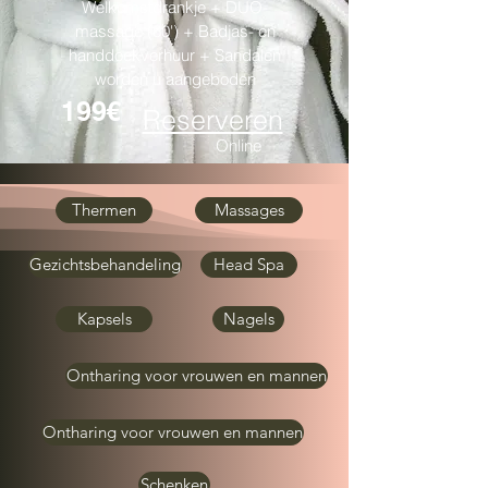
Welkomstdrankje + DUO-
massage (60') + Badjas- en
handdoekverhuur + Sandalen
worden u aangeboden
199€
Reserveren
Online
Thermen
Massages
Gezichtsbehandeling
Head Spa
Kapsels
Nagels
Ontharing voor vrouwen en mannen
Ontharing voor vrouwen en mannen
Schenken