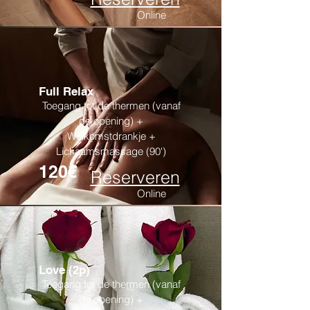
Online
Full Relax
Toegang tot de thermen (vanaf
de opening) +
Welkomstdrankje +
Lichaamsmassage (90')
120€
Reserveren
Online
Love (2p)
Toegang tot de thermen (vanaf
de opening) +