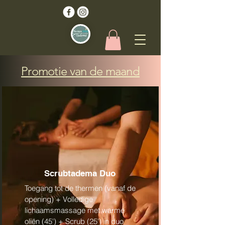
Promotie van de maand
Scrubtadema Duo
Toegang tot de thermen (vanaf de
opening) + Volledige
lichaamsmassage met warme
oliën (45') + Scrub (25') in duo