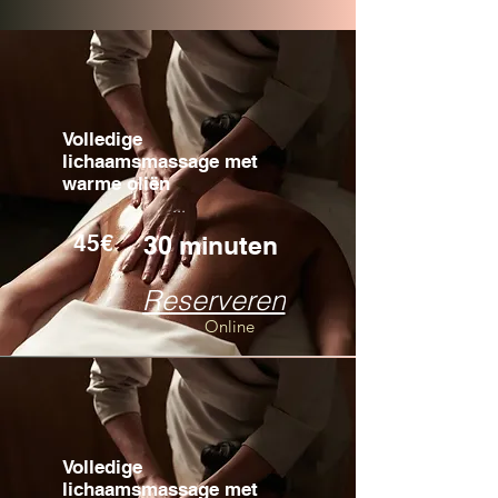
Volledige
lichaamsmassage met
warme oliën
...
45€
30 minuten
Reserveren
Online
Volledige
lichaamsmassage met