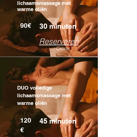
lichaamsmassage met
warme oliën
...
90€
30 minuten
Reserveren
Online
DUO volledige
lichaamsmassage met
warme oliën
...
120
45 minuten
€