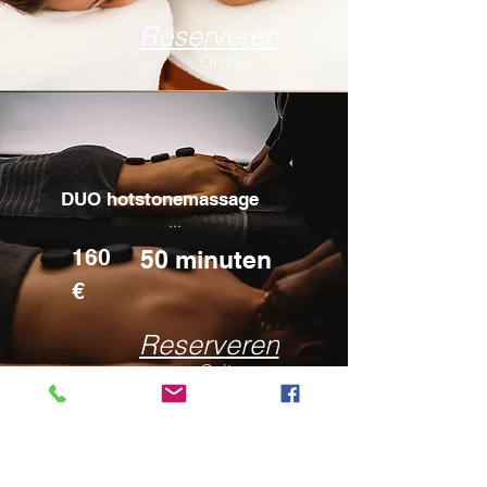
Reserveren
Online
DUO hotstonemassage
...
160
50 minuten
€
Reserveren
Online