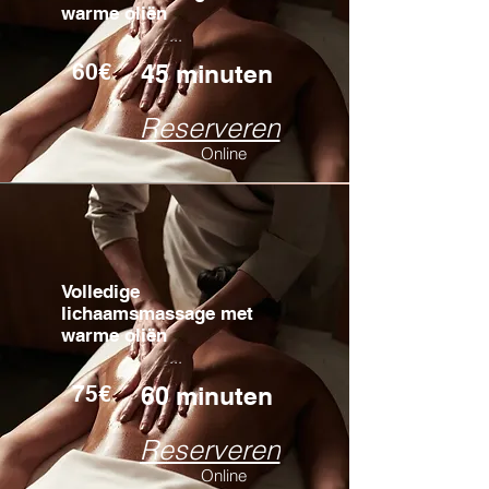
warme oliën
...
60€
45 minuten
Reserveren
Online
Volledige
lichaamsmassage met
warme oliën
...
75€
60 minuten
Reserveren
Online