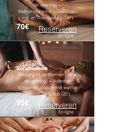
de opening) +
Welkomstdrankje + Gezichts-,
rug- en voetmassage (45')
70€
Reserveren
En ligne
Scrubtadema
Toegang tot de thermen (vanaf
de opening) + Volledige
lichaamsmassage met warme
oliën (45') + Scrub (25')
95€
Reserveren
En ligne