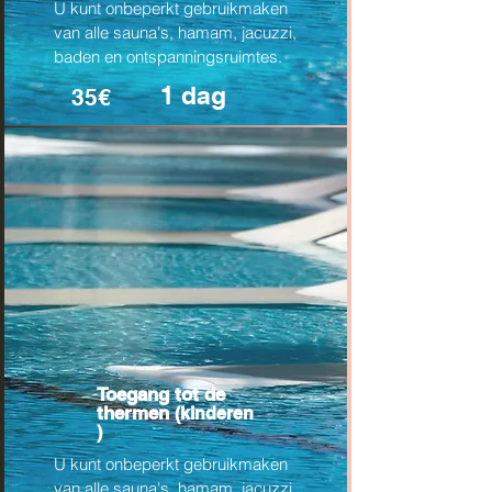
U kunt onbeperkt gebruikmaken
van alle sauna's, hamam, jacuzzi,
baden en ontspanningsruimtes.
1 dag
35€
Toegang tot de
thermen
(kinderen
)
U kunt onbeperkt gebruikmaken
van alle sauna's, hamam, jacuzzi,