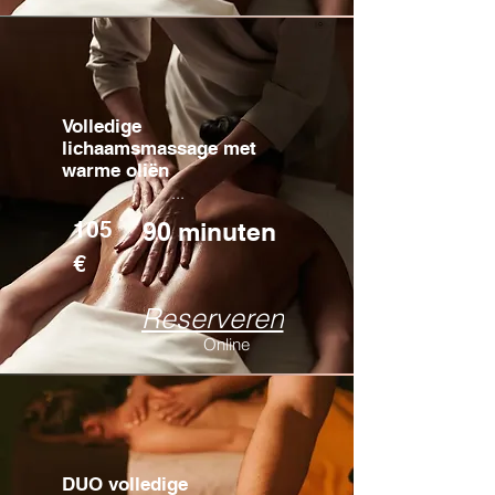
Volledige
lichaamsmassage met
warme oliën
...
105
90 minuten
€
Reserveren
Online
DUO volledige